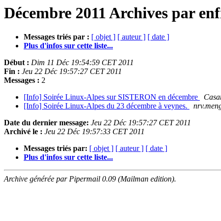
Décembre 2011 Archives par enf
Messages triés par :
[ objet ]
[ auteur ]
[ date ]
Plus d'infos sur cette liste...
Début :
Dim 11 Déc 19:54:59 CET 2011
Fin :
Jeu 22 Déc 19:57:27 CET 2011
Messages :
2
[Info] Soirée Linux-Alpes sur SISTERON en décembre
Casan
[Info] Soirée Linux-Alpes du 23 décembre à veynes.
nrv.meng
Date du dernier message:
Jeu 22 Déc 19:57:27 CET 2011
Archivé le :
Jeu 22 Déc 19:57:33 CET 2011
Messages triés par:
[ objet ]
[ auteur ]
[ date ]
Plus d'infos sur cette liste...
Archive générée par Pipermail 0.09 (Mailman edition).