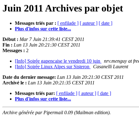
Juin 2011 Archives par objet
Messages triés par :
[ enfilade ]
[ auteur ]
[ date ]
Plus d'infos sur cette liste...
Début :
Mar 7 Juin 21:39:41 CEST 2011
Fin :
Lun 13 Juin 20:21:30 CEST 2011
Messages :
2
[Info] Soirée gapençaise le vendredi 10 juin
nrv.menguy at free
[Info] Soirée Linux Alpes sur Sisteron
Casanelli Laurent
Date du dernier message:
Lun 13 Juin 20:21:30 CEST 2011
Archivé le :
Lun 13 Juin 20:21:35 CEST 2011
Messages triés par:
[ enfilade ]
[ auteur ]
[ date ]
Plus d'infos sur cette liste...
Archive générée par Pipermail 0.09 (Mailman edition).