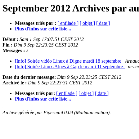
September 2012 Archives par au
Messages triés par :
[ enfilade ]
[ objet ]
[ date ]
Plus d'infos sur cette liste...
Début :
Sam 1 Sep 17:07:51 CEST 2012
Fin :
Dim 9 Sep 22:23:25 CEST 2012
Messages :
2
[Info] Soirée vidéo Linux à Digne mardi 18 septembre
Arnaud
[Info] Soirée Linux-Alpes à Gap le mardi 11 septembre.
nrv.m
Date du dernier message:
Dim 9 Sep 22:23:25 CEST 2012
Archivé le :
Dim 9 Sep 22:23:31 CEST 2012
Messages triés par:
[ enfilade ]
[ objet ]
[ date ]
Plus d'infos sur cette liste...
Archive générée par Pipermail 0.09 (Mailman edition).