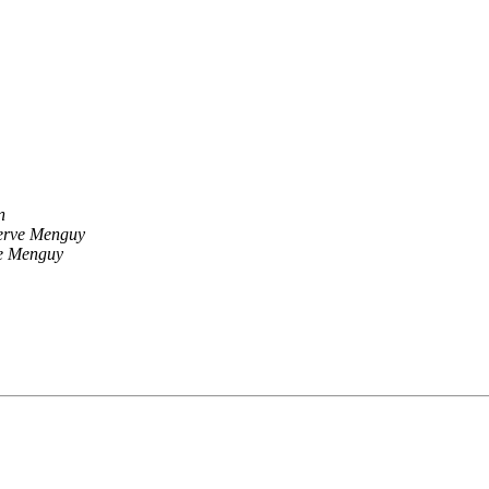
n
rve Menguy
e Menguy