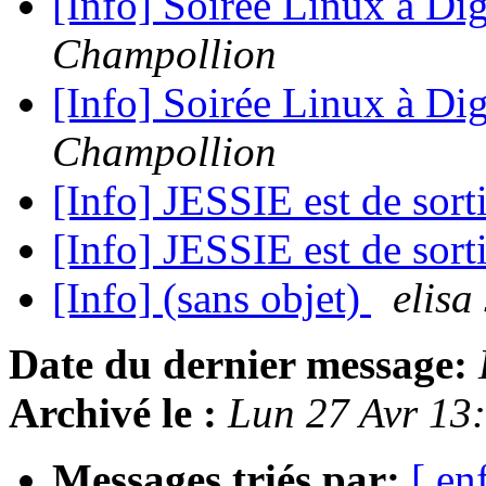
[Info] Soirée Linux à Di
Champollion
[Info] Soirée Linux à Di
Champollion
[Info] JESSIE est de sort
[Info] JESSIE est de sort
[Info] (sans objet)
elisa 
Date du dernier message:
Archivé le :
Lun 27 Avr 13
Messages triés par:
[ en