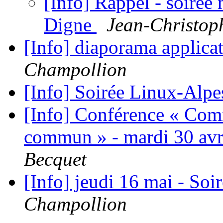
[Info] Rappel - soirée 
Digne
Jean-Christop
[Info] diaporama applica
Champollion
[Info] Soirée Linux-Alpes
[Info] Conférence « Com
commun » - mardi 30 avr
Becquet
[Info] jeudi 16 mai - So
Champollion