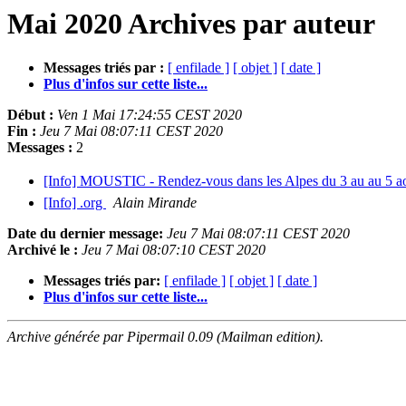
Mai 2020 Archives par auteur
Messages triés par :
[ enfilade ]
[ objet ]
[ date ]
Plus d'infos sur cette liste...
Début :
Ven 1 Mai 17:24:55 CEST 2020
Fin :
Jeu 7 Mai 08:07:11 CEST 2020
Messages :
2
[Info] MOUSTIC - Rendez-vous dans les Alpes du 3 au au 5 a
[Info] .org
Alain Mirande
Date du dernier message:
Jeu 7 Mai 08:07:11 CEST 2020
Archivé le :
Jeu 7 Mai 08:07:10 CEST 2020
Messages triés par:
[ enfilade ]
[ objet ]
[ date ]
Plus d'infos sur cette liste...
Archive générée par Pipermail 0.09 (Mailman edition).