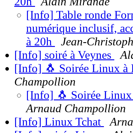
20h
Alain Mirande
[Info] Table ronde For
numérique inclusif, acc
à 20h
Jean-Christoph
[Info] soiré à Veynes
Al
[Info] 🐧 Soirée Linux à
Champollion
[Info] 🐧 Soirée Linux
Arnaud Champollion
[Info] Linux Tchat
Arna