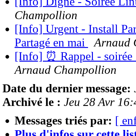
[Info] Digne - Soirée Lin
Champollion
[Info] Urgent - Install Pa
Partagé en mai
Arnaud 
[Info] ⏰ Rappel - soirée
Arnaud Champollion
Date du dernier message:
Archivé le :
Jeu 28 Avr 16
Messages triés par:
[ en
Plus d'infos sur cette list