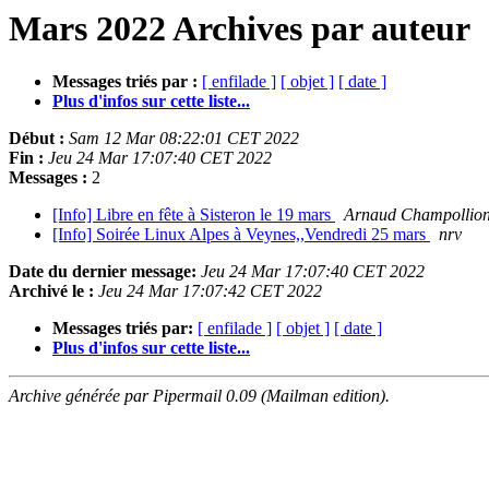
Mars 2022 Archives par auteur
Messages triés par :
[ enfilade ]
[ objet ]
[ date ]
Plus d'infos sur cette liste...
Début :
Sam 12 Mar 08:22:01 CET 2022
Fin :
Jeu 24 Mar 17:07:40 CET 2022
Messages :
2
[Info] Libre en fête à Sisteron le 19 mars
Arnaud Champollio
[Info] Soirée Linux Alpes à Veynes,,Vendredi 25 mars
nrv
Date du dernier message:
Jeu 24 Mar 17:07:40 CET 2022
Archivé le :
Jeu 24 Mar 17:07:42 CET 2022
Messages triés par:
[ enfilade ]
[ objet ]
[ date ]
Plus d'infos sur cette liste...
Archive générée par Pipermail 0.09 (Mailman edition).