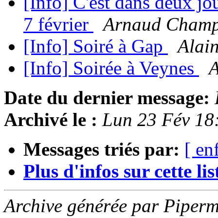
[Info] C'est dans deux j
7 février
Arnaud Champ
[Info] Soiré à Gap
Alai
[Info] Soirée à Veynes
A
Date du dernier message:
Archivé le :
Lun 23 Fév 18
Messages triés par:
[ en
Plus d'infos sur cette list
Archive générée par Piperm