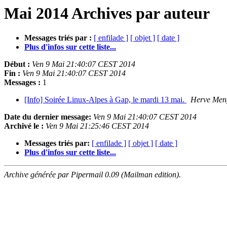
Mai 2014 Archives par auteur
Messages triés par :
[ enfilade ]
[ objet ]
[ date ]
Plus d'infos sur cette liste...
Début :
Ven 9 Mai 21:40:07 CEST 2014
Fin :
Ven 9 Mai 21:40:07 CEST 2014
Messages :
1
[Info] Soirée Linux-Alpes à Gap, le mardi 13 mai.
Herve Men
Date du dernier message:
Ven 9 Mai 21:40:07 CEST 2014
Archivé le :
Ven 9 Mai 21:25:46 CEST 2014
Messages triés par:
[ enfilade ]
[ objet ]
[ date ]
Plus d'infos sur cette liste...
Archive générée par Pipermail 0.09 (Mailman edition).