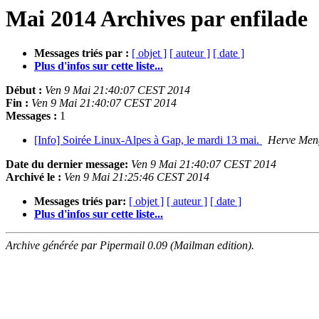
Mai 2014 Archives par enfilade
Messages triés par :
[ objet ]
[ auteur ]
[ date ]
Plus d'infos sur cette liste...
Début :
Ven 9 Mai 21:40:07 CEST 2014
Fin :
Ven 9 Mai 21:40:07 CEST 2014
Messages :
1
[Info] Soirée Linux-Alpes à Gap, le mardi 13 mai.
Herve Men
Date du dernier message:
Ven 9 Mai 21:40:07 CEST 2014
Archivé le :
Ven 9 Mai 21:25:46 CEST 2014
Messages triés par:
[ objet ]
[ auteur ]
[ date ]
Plus d'infos sur cette liste...
Archive générée par Pipermail 0.09 (Mailman edition).