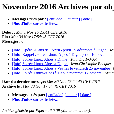
Novembre 2016 Archives par ob
Messages triés par :
[ enfilade ]
[ auteur ]
[ date ]
Plus d'infos sur cette liste...
Début :
Mar 1 Nov 16:23:41 CET 2016
Fin :
Mer 30 Nov 17:54:45 CET 2016
Messages :
6
[Info] Apéro 20 ans de l'April - jeudi 15 décembre à Digne
Je
[Info] Rappel : soirée Linux-Alpes à Digne jeudi 10 novembre -
[Info] Soirée Linux Alpes a Digne
Yann DUFOUR
[Info] Soirée Linux Alpes a Digne
Jean-Christophe Becquet
[Info] Soirée Linux Alpes à Veynes le vendredi 25 novembre
[Info] Soirée Linux-Alpes à Gap le mercredi 12 octobre
Meng
Date du dernier message:
Mer 30 Nov 17:54:45 CET 2016
Archivé le :
Mer 30 Nov 17:54:46 CET 2016
Messages triés par:
[ enfilade ]
[ auteur ]
[ date ]
Plus d'infos sur cette liste...
Archive générée par Pipermail 0.09 (Mailman edition).